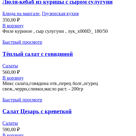
Люля-кебаб из курицы с сыром сулугуни
Блюда на мангале
,
Грузинская кухня
350,00
₽
В корзину
Филе куриное , сыр сулугуни , лук_x000D_ 180/50
Быстрый просмотр
Тёплый салат с говядиной
Салаты
560,00
₽
В корзину
Микс салата,говядина отв.,перец болг.,огурец
свеж.,черри,сливки,масло раст. - 200гр
Быстрый просмотр
Салат Цезарь с креветкой
Салаты
590,00
₽
В корзину