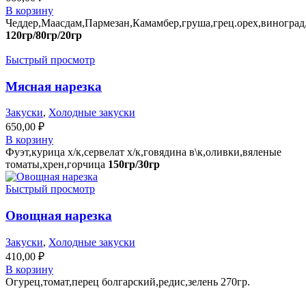
В корзину
Чеддер,Маасдам,Пармезан,Камамбер,груша,грец.орех,виногра
120гр/80гр/20гр
Быстрый просмотр
Мясная нарезка
Закуски
,
Холодные закуски
650,00
₽
В корзину
Фуэт,курица х/к,сервелат х/к,говядина в\к,оливки,вяленые
томаты,хрен,горчица
150гр/30гр
Быстрый просмотр
Овощная нарезка
Закуски
,
Холодные закуски
410,00
₽
В корзину
Огурец,томат,перец болгарский,редис,зелень 270гр.