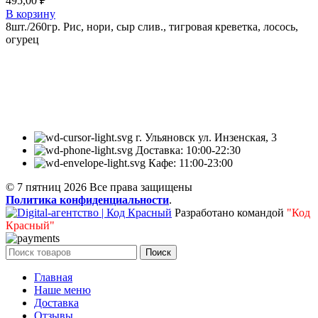
495,00
₽
В корзину
8шт./260гр. Рис, нори, сыр слив., тигровая креветка, лосось,
огурец
Кафе «7 Пятниц» – это место, в котором вы можете
насладиться миксом традиционных блюд разных стран и
актуальными гастрономическими трендами.
г. Ульяновск ул. Инзенская, 3
Доставка: 10:00-22:30
Кафе: 11:00-23:00
© 7 пятниц 2026 Все права защищены
Политика конфиденциальности
.
Разработано командой
"Код
Красный"
Поиск
Главная
Наше меню
Доставка
Отзывы