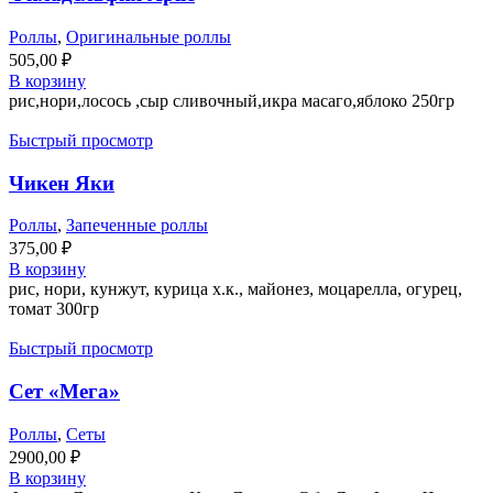
Роллы
,
Оригинальные роллы
505,00
₽
В корзину
рис,нори,лосось ,сыр сливочный,икра масаго,яблоко 250гр
Быстрый просмотр
Чикен Яки
Роллы
,
Запеченные роллы
375,00
₽
В корзину
рис, нори, кунжут, курица х.к., майонез, моцарелла, огурец,
томат 300гр
Быстрый просмотр
Сет «Мега»
Роллы
,
Сеты
2900,00
₽
В корзину