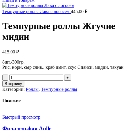
Назад к товарам
Темпурные роллы Лава с лососем
445,00
₽
Темпурные роллы Жгучие
мидии
415,00
₽
8шт./300гр.
Рис, нори, сыр слив., краб имит, соус Спайси, мидии, такуан
Количество
товара
В корзину
Темпурные
Категории:
Роллы
,
Темпурные роллы
роллы
Жгучие
Похожие
мидии
Быстрый просмотр
Филадельфия Aplle