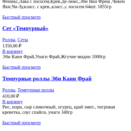
Феникс,Лава с лососем,Крев.Де-люкс,Эби Яки Фреш ,Чикен
Яки,Чи-Зу,класс. с крев.,класс.,с лососем 64шт. 1855гр
Быстрый просмотр
Сет «Темпурный»
Роллы
,
Сеты
1350,00
₽
В корзину
Эби Кани Фрай,Унаги Фрай,Жгучие мидии 1000гр
Быстрый просмотр
Темпурные роллы Эби Кани Фрай
Роллы
,
Темпурные роллы
410,00
₽
В корзину
Рис, нори, сыр сливочный, огурец, краб эмит., тигровая
креветка, соус спайси, унаги 340гр
Быстрый просмотр